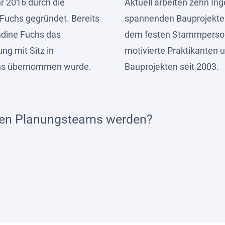
r 2016 durch die
Aktuell arbeiten zehn In
Fuchs gegründet. Bereits
spannenden Bauprojekte
ndine Fuchs das
dem festen Stammpersona
ng mit Sitz in
motivierte Praktikanten 
uchs übernommen wurde.
Bauprojekten seit 2003.
rten Planungsteams werden?